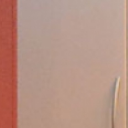
Skiverleih
Preise
Buchen -10
Ski Service
Ski Schule